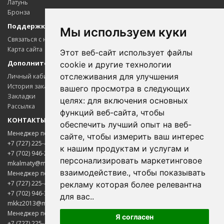
Латунь
Бронза
Поддержка клиентов
Мы используем куки
Связаться с нами
Карта сайта
Этот веб-сайт использует файлы
Дополнительно
cookie и другие технологии
отслеживания для улучшения
Личный кабинет
История заказов
вашего просмотра в следующих
Закладки
целях:
для включения основных
Рассылка
функций веб-сайта
,
чтобы
КОНТАКТЫ
обеспечить лучший опыт на веб-
Менеджер по цветному металлопрокату
сайте
,
чтобы измерить ваш интерес
+7 (727) 225-45-65
к нашим продуктам и услугам и
+7 (702) 946-20-02
персонализировать маркетинговое
mkalmaty@mail.ru
взаимодействие.
,
чтобы показывать
Менеджер по электротехнической продукции
+7 (727) 225-45-85
рекламу которая более релевантна
+7 (702) 946-33-00
для вас.
.
mkkz2013@mail.ru
Менеджер по нержавеющему металлопрокату
Я согласен
+7 (727) 225-45-75