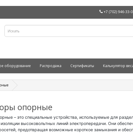
+7 (702) 946-33-
ое оборудование
Распродажа
Сертификаты
Калькулятор вес
рные
оры опорные
орные – это специальные устройства, используемые для раздел
изоляции высоковольтных линий электропередачи. Они обеспе
росетей, предотвращая возможные короткое замыкания и обес