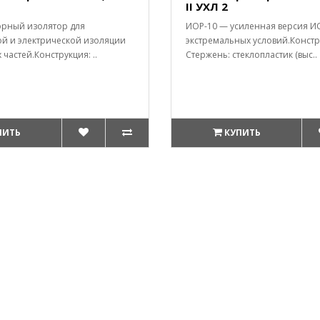
II УХЛ 2
орный изолятор для
ИОР-10 — усиленная версия ИО
й и электрической изоляции
экстремальных условий.Констр
частей.Конструкция: ..
Стержень: стеклопластик (выс..
ПИТЬ
КУПИТЬ