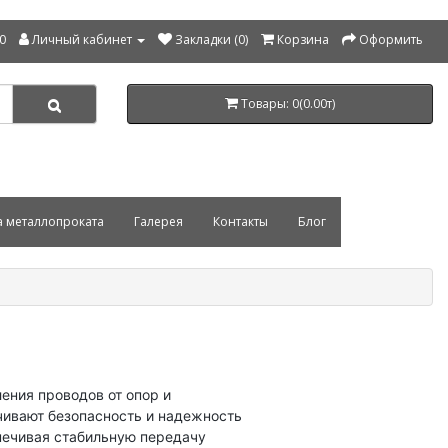
00
Личный кабинет
Закладки (0)
Корзина
Оформить
Товары: 0(0.00т)
а металлопроката
Галерея
Контакты
Блог
ения проводов от опор и
чивают безопасность и надежность
печивая стабильную передачу