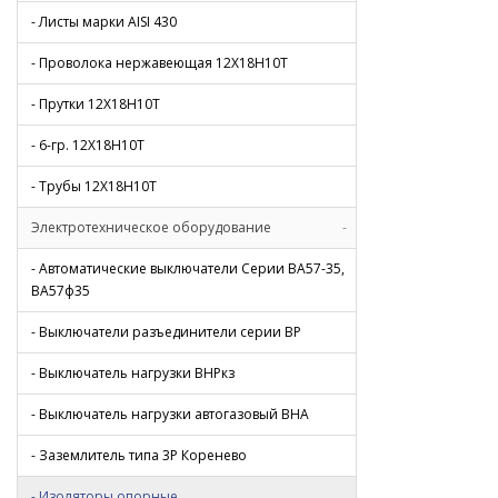
- Листы марки AISI 430
- Проволока нержавеющая 12Х18Н10Т
- Прутки 12Х18Н10Т
- 6-гр. 12Х18Н10Т
- Трубы 12Х18Н10Т
Электротехническое оборудование
-
- Автоматические выключатели Серии ВА57-35,
ВА57ф35
- Выключатели разъединители серии ВР
- Выключатель нагрузки ВНРкз
- Выключатель нагрузки автогазовый ВНА
- Заземлитель типа 3Р Коренево
- Изоляторы опорные