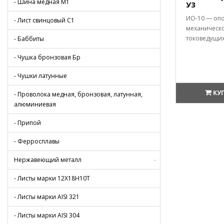
- Шина медная М1
У3
ИО-10 — оп
- Лист свинцовый С1
механическо
токоведущих 
- Баббиты
- Чушка бронзовая Бр
- Чушки латунные
КУ
- Проволока медная, бронзовая, латунная,
алюминиевая
- Припой
- Ферросплавы
Нержавеющий металл
-
- Листы марки 12Х18Н10Т
- Листы марки AISI 321
- Листы марки AISI 304