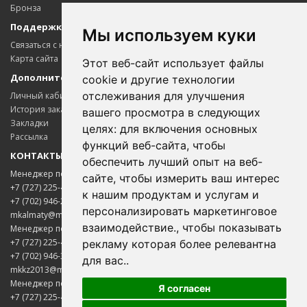
Бронза
Поддержка клиентов
Мы используем куки
Связаться с нами
Карта сайта
Этот веб-сайт использует файлы
Дополнительно
cookie и другие технологии
отслеживания для улучшения
Личный кабинет
История заказов
вашего просмотра в следующих
Закладки
целях:
для включения основных
Рассылка
функций веб-сайта
,
чтобы
КОНТАКТЫ
обеспечить лучший опыт на веб-
Менеджер по цветному металлопрокату
сайте
,
чтобы измерить ваш интерес
+7 (727) 225-45-65
к нашим продуктам и услугам и
+7 (702) 946-20-02
персонализировать маркетинговое
mkalmaty@mail.ru
взаимодействие.
,
чтобы показывать
Менеджер по электротехнической продукции
+7 (727) 225-45-85
рекламу которая более релевантна
+7 (702) 946-33-00
для вас.
.
mkkz2013@mail.ru
Менеджер по нержавеющему металлопрокату
Я согласен
+7 (727) 225-45-75