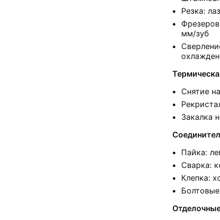
Резка: ла
Фрезерова
мм/зуб
Сверлени
охлажде
Термическа
Снятие н
Рекристал
Закалка 
Соединител
Пайка: л
Сварка: к
Клепка: 
Болтовые
Отделочные