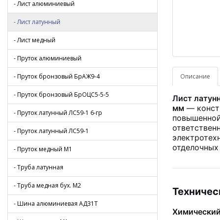
- Лист алюминиевый
- Лист латунный
- Лист медный
- Пруток алюминиевый
- Пруток бронзовый БрАЖ9-4
Описание
- Пруток бронзовый БрОЦС5-5-5
Лист латун
мм
— конст
- Пруток латунный ЛС59-1 6-гр
повышенной
ответствен
- Пруток латунный ЛС59-1
электротех
отделочных 
- Пруток медный М1
- Труба латунная
- Труба медная бух. М2
Техничес
- Шина алюминиевая АД31Т
Химический