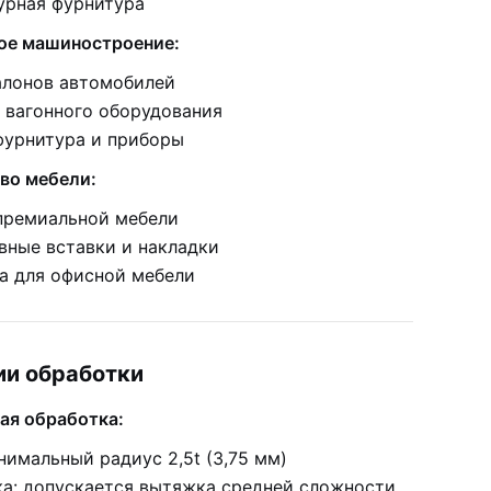
урная фурнитура
ое машиностроение:
алонов автомобилей
 вагонного оборудования
фурнитура и приборы
во мебели:
премиальной мебели
вные вставки и накладки
а для офисной мебели
ии обработки
ая обработка:
нимальный радиус 2,5t (3,75 мм)
а: допускается вытяжка средней сложности