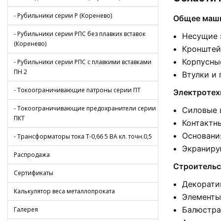
- Рубильники серии Р (Коренево)
Общее маши
- Рубильники серии РПС без плавких вставок
Несущие 
(Коренево)
Кронштей
Корпусны
- Рубильники серии РПС с плавкими вставками
ПН 2
Втулки и
- Токоограничивающие патроны серии ПТ
Электротех
- Токоограничивающие предохранители серии
Силовые 
ПКТ
Контактн
Основани
- Трансформаторы тока Т-0,66 5 ВА кл. точн.0,5
Экраниру
Распродажа
Строительс
Сертификаты
Декорати
Калькулятор веса металлопроката
Элементы
Балюстра
Галерея