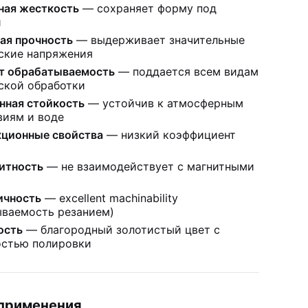
ая жесткость
— сохраняет форму под
й
ая прочность
— выдерживает значительные
ские напряжения
т обрабатываемость
— поддается всем видам
ской обработки
нная стойкость
— устойчив к атмосферным
виям и воде
ционные свойства
— низкий коэффициент
итность
— не взаимодействует с магнитными
ичность
— excellent machinability
ываемость резанием)
ость
— благородный золотистый цвет с
стью полировки
применения