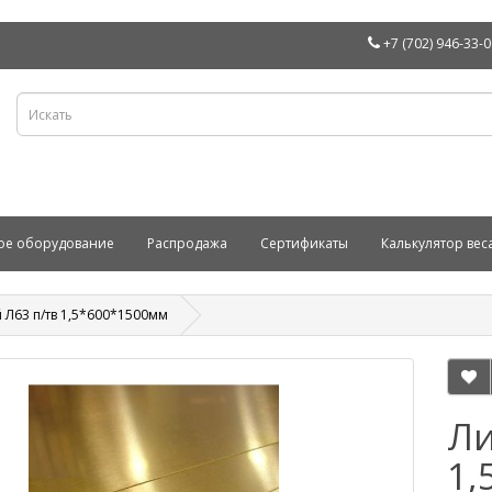
+7 (702) 946-33-
ое оборудование
Распродажа
Сертификаты
Калькулятор вес
 Л63 п/тв 1,5*600*1500мм
Ли
1,