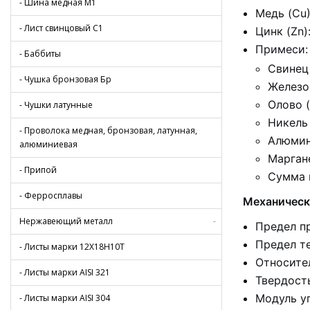
- Шина медная М1
Медь (Cu)
- Лист свинцовый С1
Цинк (Zn)
Примеси:
- Баббиты
Свинец 
- Чушка бронзовая Бр
Железо 
Олово (
- Чушки латунные
Никель 
- Проволока медная, бронзовая, латунная,
Алюмин
алюминиевая
Маргане
- Припой
Сумма 
- Ферросплавы
Механически
Нержавеющий металл
-
Предел п
Предел те
- Листы марки 12Х18Н10Т
Относител
- Листы марки AISI 321
Твердост
Модуль у
- Листы марки AISI 304