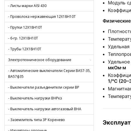
Модуль с
- Листы марки AISI 430
Коэффици
- Проволока нержавеющая 12Х18Н10Т
Физические
- Прутки 12Х18Н10Т
Плотност
- 6-гр. 12Х18Н10Т
Температ
Удельная
- Трубы 12Х18Н10Т
Теплопро
Электротехническое оборудование
-
Удельное
мкОм·м
- Автоматические выключатели Серии ВА57-35,
Коэффици
ВА57ф35
1/°C (20–
- Выключатели разъединители серии ВР
Магнитна
Температ
- Выключатель нагрузки ВНРкз
- Выключатель нагрузки автогазовый ВНА
- Заземлитель типа 3Р Коренево
Эксплуа
- Изоляторы опорные