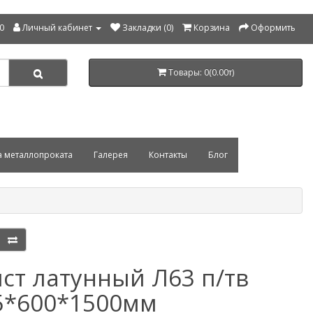
00
Личный кабинет
Закладки (0)
Корзина
Оформить
Товары: 0(0.00т)
а металлопроката
Галерея
Контакты
Блог
ст латунный Л63 п/тв
5*600*1500мм