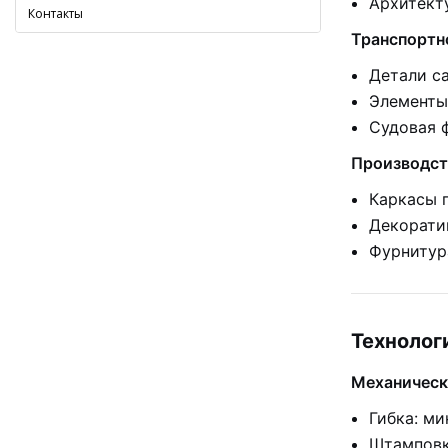
Архитект
Контакты
Транспортн
Детали с
Элементы
Судовая 
Производст
Каркасы 
Декорати
Фурнитур
Технолог
Механическ
Гибка: ми
Штамповк