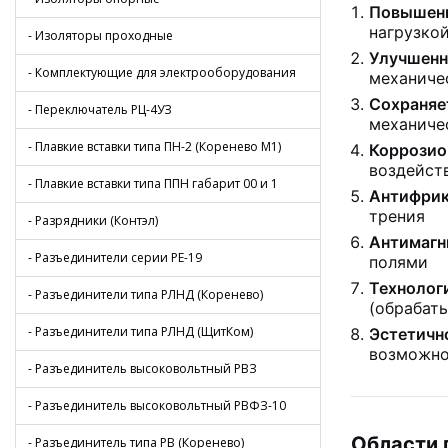
Повышенн
нагрузко
- Изоляторы проходные
Улучшенн
- Комплектующие для электрооборудования
механиче
Сохраняе
- Переключатель РЦ-4УЗ
механиче
- Плавкие вставки типа ПН-2 (Коренево М1)
Коррозио
воздейст
- Плавкие вставки типа ППН габарит 00 и 1
Антифрик
трения
- Разрядники (Контэл)
Антимагн
- Разъединители серии РЕ-19
полями
Технолог
- Разъединители типа РЛНД (Коренево)
(обрабат
- Разъединители типа РЛНД (ЩитКом)
Эстетичн
возможно
- Разъединитель высоковольтный РВЗ
- Разъединитель высоковольтный РВФЗ-10
Области 
- Разъединитель типа РВ (Коренево)