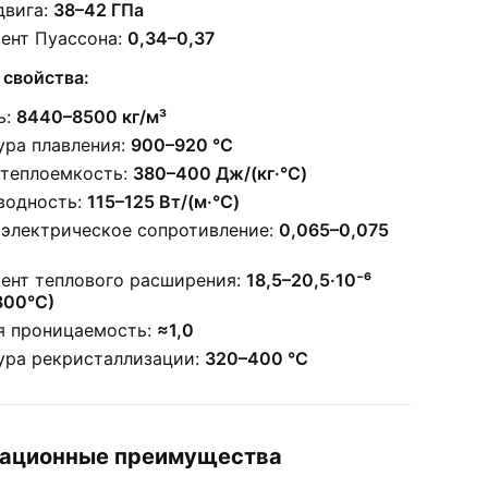
двига:
38–42 ГПа
ент Пуассона:
0,34–0,37
 свойства:
ь:
8440–8500 кг/м³
ура плавления:
900–920 °C
 теплоемкость:
380–400 Дж/(кг·°C)
водность:
115–125 Вт/(м·°C)
 электрическое сопротивление:
0,065–0,075
ент теплового расширения:
18,5–20,5·10⁻⁶
300°C)
я проницаемость:
≈1,0
ура рекристаллизации:
320–400 °C
тационные преимущества