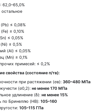
: 62,0–65,0%
: остальное
(Pb) ≤ 0,08%
(Fe) ≤ 0,10%
Sn) ≤ 0,05%
(Ni) ≤ 0,5%
ий (Al) ≤ 0,05%
ц (Mn) ≤ 0,1%
прочих примесей: ≤ 0,2%
е свойства (состояние п/тв):
рочности при растяжении (σв):
360–480 МПа
кучести (σ0,2):
не менее 170 МПа
ьное удлинение (δ):
не менее 15%
ь по Бринеллю (HB):
105–160
пругости:
105–115 ГПа