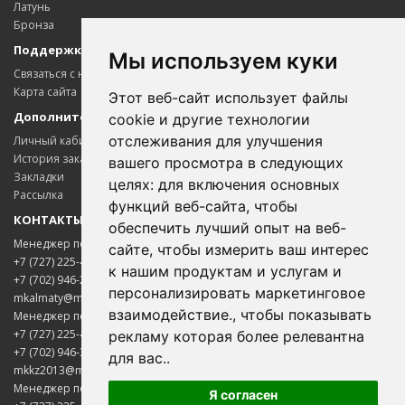
Латунь
Бронза
Поддержка клиентов
Мы используем куки
Связаться с нами
Карта сайта
Этот веб-сайт использует файлы
Дополнительно
cookie и другие технологии
отслеживания для улучшения
Личный кабинет
История заказов
вашего просмотра в следующих
Закладки
целях:
для включения основных
Рассылка
функций веб-сайта
,
чтобы
КОНТАКТЫ
обеспечить лучший опыт на веб-
Менеджер по цветному металлопрокату
сайте
,
чтобы измерить ваш интерес
+7 (727) 225-45-65
к нашим продуктам и услугам и
+7 (702) 946-20-02
персонализировать маркетинговое
mkalmaty@mail.ru
взаимодействие.
,
чтобы показывать
Менеджер по электротехнической продукции
+7 (727) 225-45-85
рекламу которая более релевантна
+7 (702) 946-33-00
для вас.
.
mkkz2013@mail.ru
Менеджер по нержавеющему металлопрокату
Я согласен