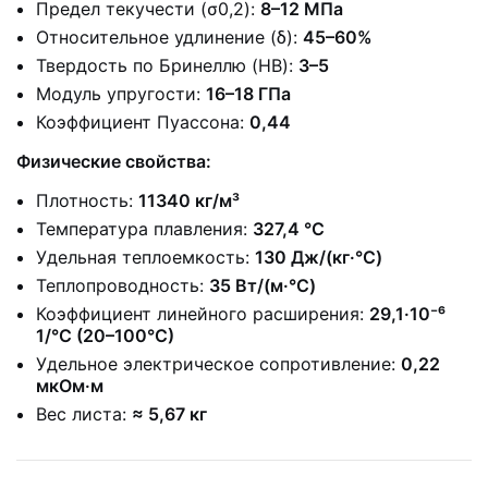
Предел текучести (σ0,2):
8–12 МПа
Относительное удлинение (δ):
45–60%
Твердость по Бринеллю (HB):
3–5
Модуль упругости:
16–18 ГПа
Коэффициент Пуассона:
0,44
Физические свойства:
Плотность:
11340 кг/м³
Температура плавления:
327,4 °C
Удельная теплоемкость:
130 Дж/(кг·°C)
Теплопроводность:
35 Вт/(м·°C)
Коэффициент линейного расширения:
29,1·10⁻⁶
1/°C (20–100°C)
Удельное электрическое сопротивление:
0,22
мкОм·м
Вес листа:
≈ 5,67 кг