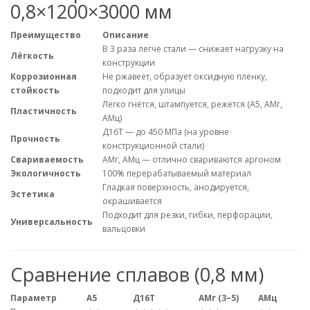
0,8×1200×3000 мм
Преимущество
Описание
В 3 раза легче стали — снижает нагрузку на
Лёгкость
конструкции
Коррозионная
Не ржавеет, образует оксидную плёнку,
стойкость
подходит для улицы
Легко гнётся, штампуется, режется (А5, АМг,
Пластичность
АМц)
Д16Т — до 450 МПа (на уровне
Прочность
конструкционной стали)
Свариваемость
АМг, АМц — отлично свариваются аргоном
Экологичность
100% перерабатываемый материал
Гладкая поверхность, анодируется,
Эстетика
окрашивается
Подходит для резки, гибки, перфорации,
Универсальность
вальцовки
Сравнение сплавов (0,8 мм)
Параметр
А5
Д16Т
АМг (3–5)
АМц