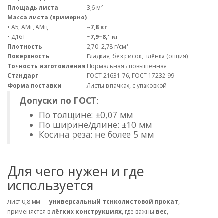
Площадь листа
3,6 м²
Масса листа (примерно)
• А5, АМг, АМц
~7,8 кг
• Д16Т
~7,9–8,1 кг
Плотность
2,70–2,78 г/см³
Поверхность
Гладкая, без рисок, плёнка (опция)
Точность изготовления
Нормальная / повышенная
Стандарт
ГОСТ 21631-76, ГОСТ 17232-99
Форма поставки
Листы в пачках, с упаковкой
Допуски по ГОСТ
:
По толщине: ±0,07 мм
По ширине/длине: ±10 мм
Косина реза: не более 5 мм
Для чего нужен и где
используется
Лист 0,8 мм —
универсальный тонколистовой прокат
,
применяется в
лёгких конструкциях
, где важны
вес
,