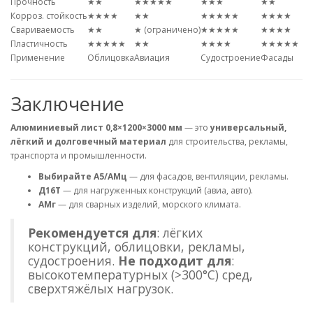
Прочность
★★
★★★★★
★★★
★★
Корроз. стойкость
★★★★
★★
★★★★★
★★★★
Свариваемость
★★
★ (ограничено)
★★★★★
★★★★
Пластичность
★★★★★
★★
★★★★
★★★★★
Применение
Облицовка
Авиация
Судостроение
Фасады
Заключение
Алюминиевый лист 0,8×1200×3000 мм
— это
универсальный,
лёгкий и долговечный материал
для строительства, рекламы,
транспорта и промышленности.
Выбирайте А5/АМц
— для фасадов, вентиляции, рекламы.
Д16Т
— для нагруженных конструкций (авиа, авто).
АМг
— для сварных изделий, морского климата.
Рекомендуется для
: лёгких
конструкций, облицовки, рекламы,
судостроения.
Не подходит для
:
высокотемпературных (>300°C) сред,
сверхтяжёлых нагрузок.