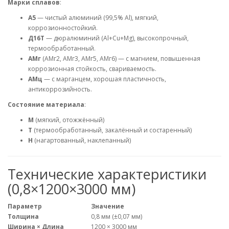
Марки сплавов
:
А5
— чистый алюминий (99,5% Al), мягкий,
коррозионностойкий.
Д16Т
— дюралюминий (Al+Cu+Mg), высокопрочный,
термообработанный.
АМг
(АМг2, АМг3, АМг5, АМг6) — с магнием, повышенная
коррозионная стойкость, свариваемость.
АМц
— с марганцем, хорошая пластичность,
антикоррозийность.
Состояние материала
:
М
(мягкий, отожжённый)
Т
(термообработанный, закалённый и состаренный)
Н
(нагартованный, наклепанный)
Технические характеристики
(0,8×1200×3000 мм)
Параметр
Значение
Толщина
0,8 мм (±0,07 мм)
Ширина × Длина
1200 × 3000 мм