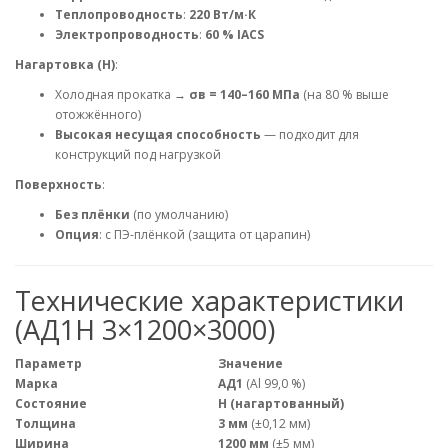
Теплопроводность
:
220 Вт/м·К
Электропроводность
:
60 % IACS
Нагартовка (Н)
:
Холодная прокатка →
σв = 140–160 МПа
(на 80 % выше
отожжённого)
Высокая несущая способность
— подходит для
конструкций под нагрузкой
Поверхность
:
Без плёнки
(по умолчанию)
Опция
: с ПЭ-плёнкой (защита от царапин)
Технические характеристики
(АД1Н 3×1200×3000)
Параметр
Значение
Марка
АД1
(Al 99,0 %)
Состояние
Н (нагартованный)
Толщина
3 мм
(±0,12 мм)
Ширина
1200 мм
(±5 мм)