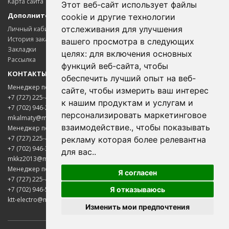
Карта сайта
Этот веб-сайт использует файлы
Дополнительно
cookie и другие технологии
отслеживания для улучшения
Личный кабинет
История заказов
вашего просмотра в следующих
Закладки
целях:
для включения основных
Рассылка
функций веб-сайта
,
чтобы
КОНТАКТЫ
обеспечить лучший опыт на веб-
Менеджер по цветному металлопрокату
сайте
,
чтобы измерить ваш интерес
+7 (727) 225-45-65
к нашим продуктам и услугам и
+7 (702) 946-20-02
персонализировать маркетинговое
mkalmaty@mail.ru
взаимодействие.
,
чтобы показывать
Менеджер по электротехнической продукции
+7 (727) 225-45-85
рекламу которая более релевантна
+7 (702) 946-33-00
для вас.
.
mkkz2013@mail.ru
Менеджер по нержавеющему металлопрокату
Я согласен
+7 (727) 225-45-75
Я отказываюсь
+7 (702) 946-50-05
ktt-electro@mail.ru
Изменить мои предпочтения