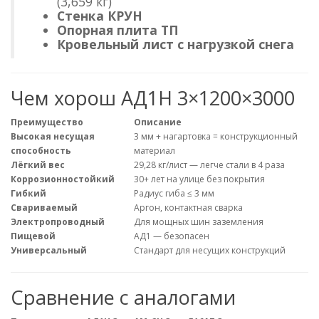
(3,659 кг)
Стенка КРУН
Опорная плита ТП
Кровельный лист с нагрузкой снега
Чем хорош АД1Н 3×1200×3000
Преимущество
Описание
Высокая несущая
3 мм + нагартовка = конструкционный
способность
материал
Лёгкий вес
29,28 кг/лист — легче стали в 4 раза
Коррозионностойкий
30+ лет на улице без покрытия
Гибкий
Радиус гиба ≤ 3 мм
Свариваемый
Аргон, контактная сварка
Электропроводный
Для мощных шин заземления
Пищевой
АД1 — безопасен
Универсальный
Стандарт для несущих конструкций
Сравнение с аналогами