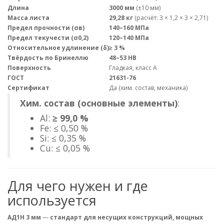
Длина
3000 мм
(±10 мм)
Масса листа
29,28 кг
(расчёт: 3 × 1,2 × 3 × 2,71)
Предел прочности (σв)
140–160 МПа
Предел текучести (σ0,2)
120–140 МПа
Относительное удлинение (δ)
≥ 3 %
Твёрдость по Бринеллю
48–53 HB
Поверхность
Гладкая, класс А
ГОСТ
21631-76
Сертификат
Да (хим. состав, механика)
Хим. состав (основные элементы)
:
Al:
≥ 99,0 %
Fe: ≤ 0,50 %
Si: ≤ 0,35 %
Cu: ≤ 0,05 %
Для чего нужен и где
используется
АД1Н 3 мм
—
стандарт для несущих конструкций, мощных