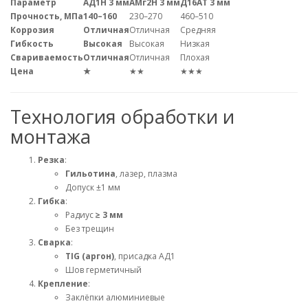
Параметр
АД1Н 3 мм
АМг2Н 3 мм
Д16АТ 3 мм
Прочность, МПа
140–160
230–270
460–510
Коррозия
Отличная
Отличная
Средняя
Гибкость
Высокая
Высокая
Низкая
Свариваемость
Отличная
Отличная
Плохая
Цена
★
★★
★★★
Технология обработки и
монтажа
Резка
:
Гильотина
, лазер, плазма
Допуск ±1 мм
Гибка
:
Радиус
≥ 3 мм
Без трещин
Сварка
:
TIG (аргон)
, присадка АД1
Шов герметичный
Крепление
:
Заклёпки алюминиевые