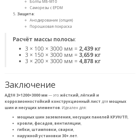
Болты М8–М10
Саморезы с EPDM
Защита
:
Анодирование (опция)
Порошковая покраска
Расчёт массы полосы
:
3 × 100 × 3000 мм =
2,439 кг
3 × 150 × 3000 мм =
3,659 кг
3 × 200 × 3000 мм =
4,878 кг
Заключение
АД1Н 3×1200×3000 мм
— это
жёсткий, лёгкий и
коррозионностойкий конструкционный лист
для
мощных
шин и несущих элементов
. Идеален для:
мощных шин заземления, несущих панелей КРУН/ТП
,
кровли, фасадов, вентиляции
,
гибки, штамповки, сварки
,
наружной установки 30+ лет
.