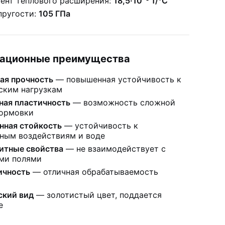
ент теплового расширения:
18,5·10⁻⁶ 1/°C
пругости:
105 ГПа
тационные преимущества
ая прочность
— повышенная устойчивость к
ским нагрузкам
ная пластичность
— возможность сложной
формовки
нная стойкость
— устойчивость к
ным воздействиям и воде
итные свойства
— не взаимодействует с
ми полями
ичность
— отличная обрабатываемость
ский вид
— золотистый цвет, поддается
е