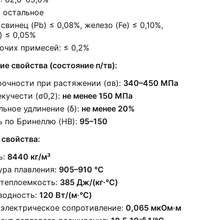
: остальное
свинец (Pb) ≤ 0,08%, железо (Fe) ≤ 0,10%,
) ≤ 0,05%
очих примесей: ≤ 0,2%
е свойства (состояние п/тв):
рочности при растяжении (σв):
340–450 МПа
кучести (σ0,2):
не менее 150 МПа
ьное удлинение (δ):
не менее 20%
ь по Бринеллю (HB):
95–150
 свойства:
ь:
8440 кг/м³
ура плавления:
905–910 °C
 теплоемкость:
385 Дж/(кг·°C)
водность:
120 Вт/(м·°C)
 электрическое сопротивление:
0,065 мкОм·м