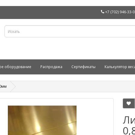
+7 (702) 946-33-
ое оборудование
Распродажа
Сертификаты
Калькулятор вес
00мм
Ли
0,