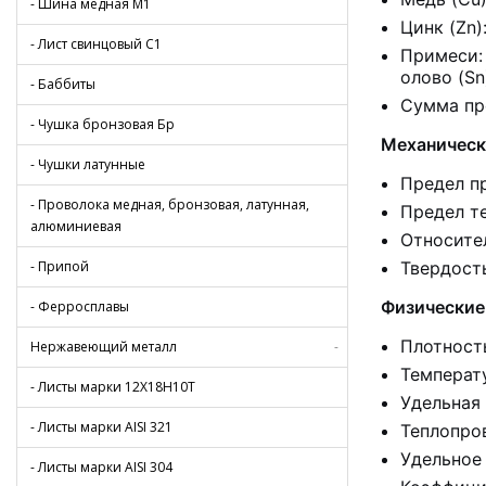
- Шина медная М1
Цинк (Zn)
- Лист свинцовый С1
Примеси: 
олово (Sn
- Баббиты
Сумма пр
- Чушка бронзовая Бр
Механически
- Чушки латунные
Предел п
- Проволока медная, бронзовая, латунная,
Предел те
алюминиевая
Относител
- Припой
Твердост
Физические
- Ферросплавы
Плотност
Нержавеющий металл
-
Температ
- Листы марки 12Х18Н10Т
Удельная
- Листы марки AISI 321
Теплопро
Удельное
- Листы марки AISI 304