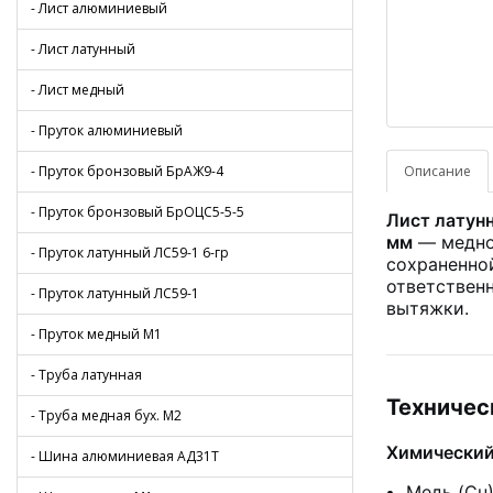
- Лист алюминиевый
- Лист латунный
- Лист медный
- Пруток алюминиевый
- Пруток бронзовый БрАЖ9-4
Описание
- Пруток бронзовый БрОЦС5-5-5
Лист латун
мм
— медно
- Пруток латунный ЛС59-1 6-гр
сохраненно
ответствен
- Пруток латунный ЛС59-1
вытяжки.
- Пруток медный М1
- Труба латунная
Техничес
- Труба медная бух. М2
Химический
- Шина алюминиевая АД31Т
Медь (Cu)