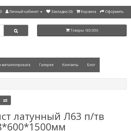
00
Личный кабинет
Закладки (0)
Корзина
Оформить
Товары: 0(0.00т)
а металлопроката
Галерея
Контакты
Блог
ст латунный Л63 п/тв
8*600*1500мм