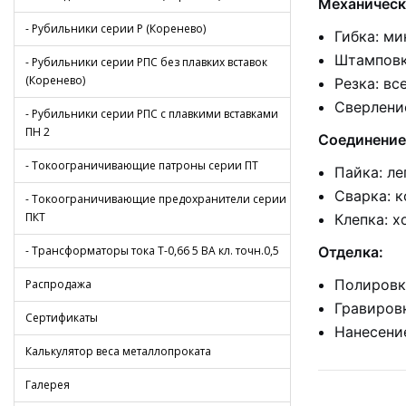
Механическ
- Рубильники серии Р (Коренево)
Гибка: ми
Штамповк
- Рубильники серии РПС без плавких вставок
(Коренево)
Резка: вс
Сверлени
- Рубильники серии РПС с плавкими вставками
ПН 2
Соединение
- Токоограничивающие патроны серии ПТ
Пайка: л
Сварка: к
- Токоограничивающие предохранители серии
ПКТ
Клепка: 
- Трансформаторы тока Т-0,66 5 ВА кл. точн.0,5
Отделка:
Полировка
Распродажа
Гравиров
Сертификаты
Нанесени
Калькулятор веса металлопроката
Галерея