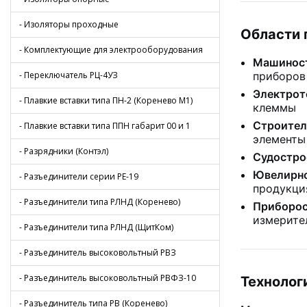
- Изоляторы проходные
Области 
- Комплектующие для электрооборудования
Машиност
- Переключатель РЦ-4УЗ
приборов
Электрот
- Плавкие вставки типа ПН-2 (Коренево М1)
клеммы
Строител
- Плавкие вставки типа ППН габарит 00 и 1
элементы
- Разрядники (Контэл)
Судостро
Ювелирно
- Разъединители серии РЕ-19
продукци
- Разъединители типа РЛНД (Коренево)
Приборос
измерите
- Разъединители типа РЛНД (ЩитКом)
- Разъединитель высоковольтный РВЗ
- Разъединитель высоковольтный РВФЗ-10
Технолог
- Разъединитель типа РВ (Коренево)