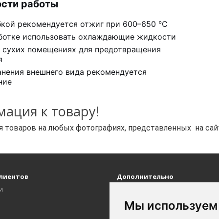
сти работы
бкой рекомендуется отжиг при 600–650 °C
ботке использовать охлаждающие жидкости
в сухих помещениях для предотвращения
я
анения внешнего вида рекомендуется
ние
ация к товару!
 товаров на любых фотографиях, представленных на сайте
лиентов
Дополнительно
и
Личный кабинет
История заказов
Мы используем
Закладки
Рассылка