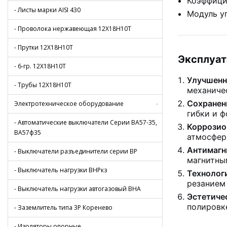
Коэффици
- Листы марки AISI 430
Модуль у
- Проволока нержавеющая 12Х18Н10Т
- Прутки 12Х18Н10Т
Эксплуа
- 6-гр. 12Х18Н10Т
Улучшенн
- Трубы 12Х18Н10Т
механиче
Сохранен
Электротехническое оборудование
-
гибки и 
- Автоматические выключатели Серии ВА57-35,
Коррозио
ВА57ф35
атмосфер
Антимагн
- Выключатели разъединители серии ВР
магнитны
- Выключатель нагрузки ВНРкз
Технолог
резанием
- Выключатель нагрузки автогазовый ВНА
Эстетиче
полировк
- Заземлитель типа 3Р Коренево
- Изоляторы опорные