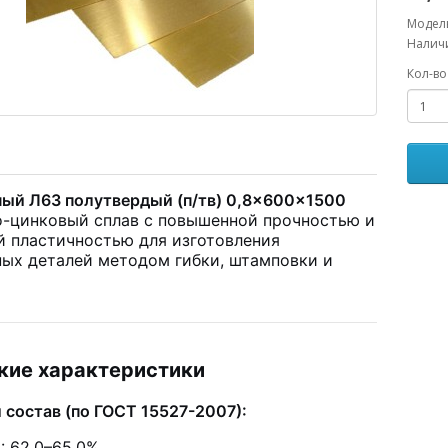
Модель
Наличи
Кол-во
ный Л63 полутвердый (п/тв) 0,8×600×1500
-цинковый сплав с повышенной прочностью и
й пластичностью для изготовления
ных деталей методом гибки, штамповки и
кие характеристики
 состав (по ГОСТ 15527-2007):
: 62,0–65,0%