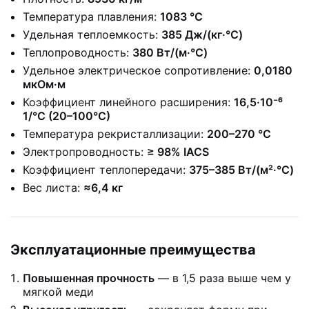
Температура плавления:
1083 °C
Удельная теплоемкость:
385 Дж/(кг·°C)
Теплопроводность:
380 Вт/(м·°C)
Удельное электрическое сопротивление:
0,0180
мкОм·м
Коэффициент линейного расширения:
16,5·10⁻⁶
1/°C (20–100°C)
Температура рекристаллизации:
200–270 °C
Электропроводность:
≥ 98% IACS
Коэффициент теплопередачи:
375–385 Вт/(м²·°C)
Вес листа:
≈6,4 кг
Эксплуатационные преимущества
Повышенная прочность
— в 1,5 раза выше чем у
мягкой меди