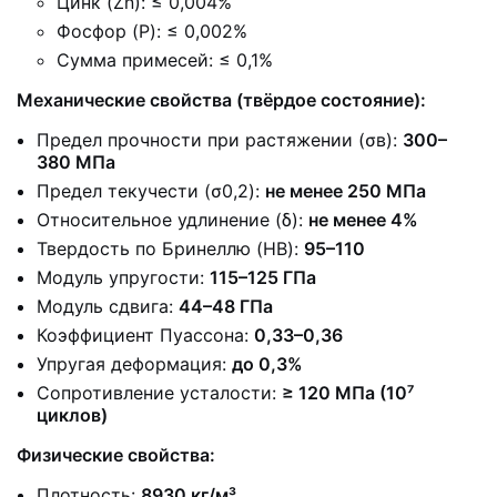
Цинк (Zn): ≤ 0,004%
Фосфор (P): ≤ 0,002%
Сумма примесей: ≤ 0,1%
Механические свойства (твёрдое состояние):
Предел прочности при растяжении (σв):
300–
380 МПа
Предел текучести (σ0,2):
не менее 250 МПа
Относительное удлинение (δ):
не менее 4%
Твердость по Бринеллю (HB):
95–110
Модуль упругости:
115–125 ГПа
Модуль сдвига:
44–48 ГПа
Коэффициент Пуассона:
0,33–0,36
Упругая деформация:
до 0,3%
Сопротивление усталости:
≥ 120 МПа (10⁷
циклов)
Физические свойства:
Плотность:
8930 кг/м³