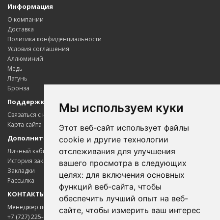
Информация
О компании
Доставка
Политика конфиденциальности
Условия соглашения
Аллюминий
Медь
Латунь
Бронза
Поддержка клиентов
Мы используем куки
Связаться с нами
Карта сайта
Этот веб-сайт использует файлы
Дополнительно
cookie и другие технологии
отслеживания для улучшения
Личный кабинет
История заказов
вашего просмотра в следующих
Закладки
целях:
для включения основных
Рассылка
функций веб-сайта
,
чтобы
КОНТАКТЫ
обеспечить лучший опыт на веб-
Менеджер по цветному металлопрокату
сайте
,
чтобы измерить ваш интерес
+7 (727) 225-45-65