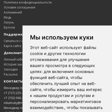
Политика конфиденциальности
Условия соглашения
Аллюминий
Медь
Латунь
Бронза
Поддержка клиентов
Мы используем куки
Связаться с нами
Карта сайта
Этот веб-сайт использует файлы
Дополнительно
cookie и другие технологии
отслеживания для улучшения
Личный кабинет
История заказов
вашего просмотра в следующих
Закладки
целях:
для включения основных
Рассылка
функций веб-сайта
,
чтобы
КОНТАКТЫ
обеспечить лучший опыт на веб-
Менеджер по цветному металлопрокату
сайте
,
чтобы измерить ваш интерес
+7 (727) 225-45-65
к нашим продуктам и услугам и
+7 (702) 946-20-02
персонализировать маркетинговое
Менеджер Надежда
mkalmaty@mail.ru
взаимодействие.
,
чтобы показывать
Менеджер по электротехнической продукции
Здравствуйте! Готова помочь