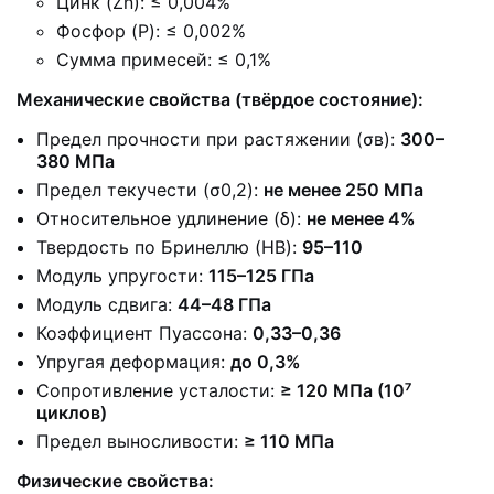
Цинк (Zn): ≤ 0,004%
Фосфор (P): ≤ 0,002%
Сумма примесей: ≤ 0,1%
Механические свойства (твёрдое состояние):
Предел прочности при растяжении (σв):
300–
380 МПа
Предел текучести (σ0,2):
не менее 250 МПа
Относительное удлинение (δ):
не менее 4%
Твердость по Бринеллю (HB):
95–110
Модуль упругости:
115–125 ГПа
Модуль сдвига:
44–48 ГПа
Коэффициент Пуассона:
0,33–0,36
Упругая деформация:
до 0,3%
Сопротивление усталости:
≥ 120 МПа (10⁷
циклов)
Предел выносливости:
≥ 110 МПа
Физические свойства: