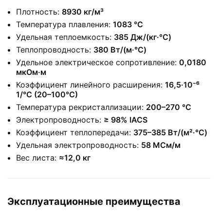
Плотность:
8930 кг/м³
Температура плавления:
1083 °C
Удельная теплоемкость:
385 Дж/(кг·°C)
Теплопроводность:
380 Вт/(м·°C)
Удельное электрическое сопротивление:
0,0180
мкОм·м
Коэффициент линейного расширения:
16,5·10⁻⁶
1/°C (20–100°C)
Температура рекристаллизации:
200–270 °C
Электропроводность:
≥ 98% IACS
Коэффициент теплопередачи:
375–385 Вт/(м²·°C)
Удельная электропроводность:
58 МСм/м
Вес листа:
≈12,0 кг
Эксплуатационные преимущества