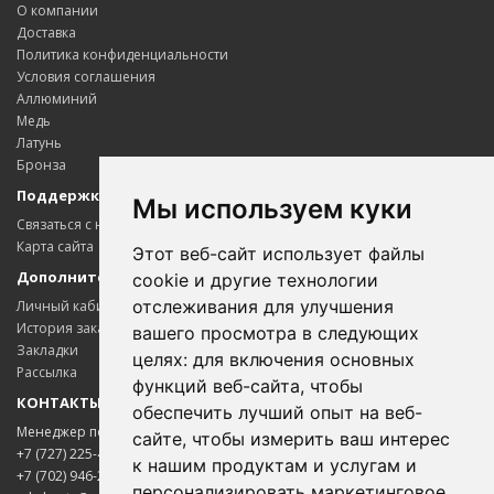
О компании
Доставка
Политика конфиденциальности
Условия соглашения
Аллюминий
Медь
Латунь
Бронза
Поддержка клиентов
Мы используем куки
Связаться с нами
Карта сайта
Этот веб-сайт использует файлы
Дополнительно
cookie и другие технологии
отслеживания для улучшения
Личный кабинет
История заказов
вашего просмотра в следующих
Закладки
целях:
для включения основных
Рассылка
функций веб-сайта
,
чтобы
КОНТАКТЫ
обеспечить лучший опыт на веб-
Менеджер по цветному металлопрокату
сайте
,
чтобы измерить ваш интерес
+7 (727) 225-45-65
к нашим продуктам и услугам и
+7 (702) 946-20-02
персонализировать маркетинговое