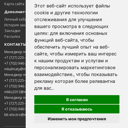
Карта сайта
Этот веб-сайт использует файлы
Дополнительно
cookie и другие технологии
отслеживания для улучшения
Личный кабинет
История заказов
вашего просмотра в следующих
Закладки
целях:
для включения основных
Рассылка
функций веб-сайта
,
чтобы
КОНТАКТЫ
обеспечить лучший опыт на веб-
Менеджер по цветному металлопрокату
сайте
,
чтобы измерить ваш интерес
+7 (727) 225-45-65
к нашим продуктам и услугам и
+7 (702) 946-20-02
персонализировать маркетинговое
Менеджер Надежда
mkalmaty@mail.ru
взаимодействие.
,
чтобы показывать
Менеджер по электротехнической продукции
Здравствуйте! Готова помочь
вам. Напишите мне, если у
+7 (727) 225-45-85
рекламу которая более релевантна
вас появятся вопросы.
+7 (702) 946-33-00
для вас.
.
mkkz2013@mail.ru
Менеджер по нержавеющему металлопрокату
Я согласен
+7 (727) 225-45-75
Я отказываюсь
+7 (702) 946-50-05
ktt-electro@mail.ru
Изменить мои предпочтения