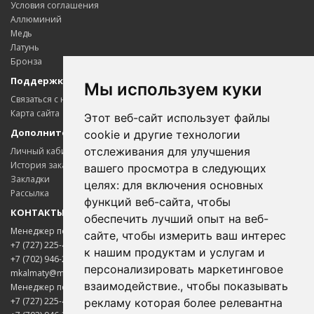
Условия соглашения
Аллюминий
Медь
Латунь
Бронза
Поддержка клиентов
Мы используем куки
Связаться с нами
Карта сайта
Этот веб-сайт использует файлы
Дополнительно
cookie и другие технологии
отслеживания для улучшения
Личный кабинет
История заказов
вашего просмотра в следующих
Закладки
целях:
для включения основных
Рассылка
функций веб-сайта
,
чтобы
КОНТАКТЫ
обеспечить лучший опыт на веб-
Менеджер по цветному металлопрокату
сайте
,
чтобы измерить ваш интерес
+7 (727) 225-45-65
к нашим продуктам и услугам и
+7 (702) 946-20-02
персонализировать маркетинговое
mkalmaty@mail.ru
взаимодействие.
,
чтобы показывать
Менеджер по электротехнической продукции
+7 (727) 225-45-85
рекламу которая более релевантна