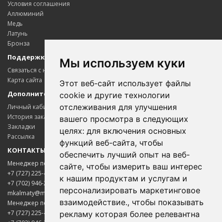
Условия соглашения
Аллюминий
Медь
Латунь
Бронза
Поддержка клиентов
Мы используем куки
Связаться с нами
Карта сайта
Этот веб-сайт использует файлы
Дополнительно
cookie и другие технологии
отслеживания для улучшения
Личный кабинет
История заказов
вашего просмотра в следующих
Закладки
целях:
для включения основных
Рассылка
функций веб-сайта
,
чтобы
КОНТАКТЫ
обеспечить лучший опыт на веб-
Менеджер по цветному металлопрокату
сайте
,
чтобы измерить ваш интерес
+7 (727) 225-45-65
к нашим продуктам и услугам и
+7 (702) 946-20-02
персонализировать маркетинговое
mkalmaty@mail.ru
взаимодействие.
,
чтобы показывать
Менеджер по электротехнической продукции
+7 (727) 225-45-85
рекламу которая более релевантна