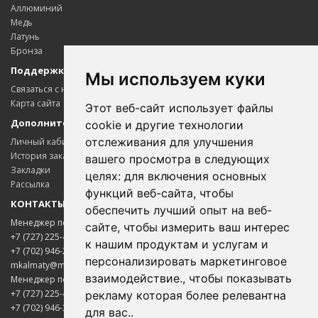
Аллюминий
Медь
Латунь
Бронза
Поддержка клиентов
Мы используем куки
Связаться с нами
Карта сайта
Этот веб-сайт использует файлы
Дополнительно
cookie и другие технологии
отслеживания для улучшения
Личный кабинет
История заказов
вашего просмотра в следующих
Закладки
целях:
для включения основных
Рассылка
функций веб-сайта
,
чтобы
КОНТАКТЫ
обеспечить лучший опыт на веб-
Менеджер по цветному металлопрокату
сайте
,
чтобы измерить ваш интерес
+7 (727) 225-45-65
к нашим продуктам и услугам и
+7 (702) 946-20-02
персонализировать маркетинговое
Менеджер Надежда
mkalmaty@mail.ru
взаимодействие.
,
чтобы показывать
Менеджер по электротехнической продукции
Здравствуйте! Готова помочь
вам. Напишите мне, если у
+7 (727) 225-45-85
рекламу которая более релевантна
вас появятся вопросы.
+7 (702) 946-33-00
для вас.
.