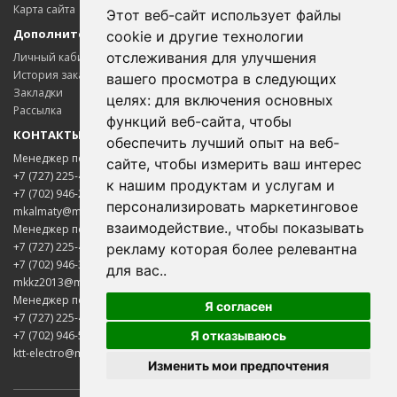
Карта сайта
Этот веб-сайт использует файлы
Дополнительно
cookie и другие технологии
отслеживания для улучшения
Личный кабинет
История заказов
вашего просмотра в следующих
Закладки
целях:
для включения основных
Рассылка
функций веб-сайта
,
чтобы
КОНТАКТЫ
обеспечить лучший опыт на веб-
Менеджер по цветному металлопрокату
сайте
,
чтобы измерить ваш интерес
+7 (727) 225-45-65
к нашим продуктам и услугам и
+7 (702) 946-20-02
персонализировать маркетинговое
mkalmaty@mail.ru
взаимодействие.
,
чтобы показывать
Менеджер по электротехнической продукции
+7 (727) 225-45-85
рекламу которая более релевантна
+7 (702) 946-33-00
для вас.
.
mkkz2013@mail.ru
Менеджер по нержавеющему металлопрокату
Я согласен
+7 (727) 225-45-75
Я отказываюсь
+7 (702) 946-50-05
ktt-electro@mail.ru
Изменить мои предпочтения