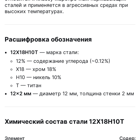
сталей и применяется в агрессивных средах при
высоких температурах.
Расшифровка обозначения
12Х18Н10Т
— марка стали:
12% — содержание углерода (~0.12%)
Х18 — хром 18%
Н10 — никель 10%
Т — титан
12×2 мм
— диаметр 12 мм, толщина стенки 2 мм
Химический состав стали 12Х18Н10Т
Элемент
Содержа