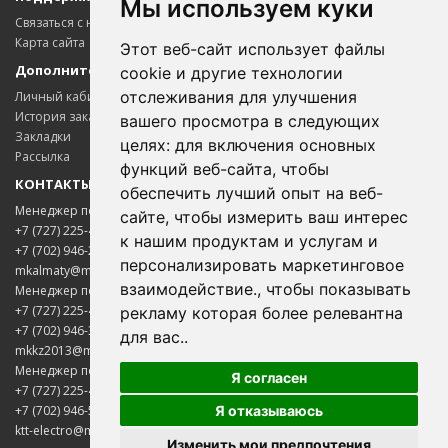
Мы используем куки
Связаться с нами
Карта сайта
Этот веб-сайт использует файлы
Дополнительно
cookie и другие технологии
отслеживания для улучшения
Личный кабинет
История заказов
вашего просмотра в следующих
Закладки
целях:
для включения основных
Рассылка
функций веб-сайта
,
чтобы
КОНТАКТЫ
обеспечить лучший опыт на веб-
Менеджер по цветному металлопрокату
сайте
,
чтобы измерить ваш интерес
+7 (727) 225-45-65
к нашим продуктам и услугам и
+7 (702) 946-20-02
персонализировать маркетинговое
Менеджер Надежда
mkalmaty@mail.ru
взаимодействие.
,
чтобы показывать
Менеджер по электротехнической продукции
Здравствуйте! Готова помочь
вам. Напишите мне, если у
+7 (727) 225-45-85
рекламу которая более релевантна
вас появятся вопросы.
+7 (702) 946-33-00
для вас.
.
mkkz2013@mail.ru
Менеджер по нержавеющему металлопрокату
Я согласен
+7 (727) 225-45-75
Я отказываюсь
+7 (702) 946-50-05
ktt-electro@mail.ru
Изменить мои предпочтения