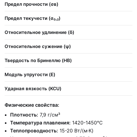
Предел прочности (σв)
4
Предел текучести (σ₀,₂)
≥
Относительное удлинение (δ)
≥
Относительное сужение (ψ)
≥
Твердость по Бринеллю (HB)
1
Модуль упругости (E)
2
Ударная вязкость (KCU)
≥
Физические свойства:
Плотность:
7,9 г/см³
Температура плавления:
1420-1450°C
Теплопроводность:
15-20 Вт/(м·К)