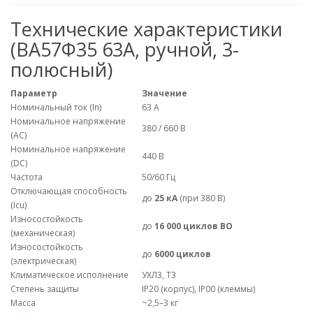
Технические характеристики
(ВА57Ф35 63А, ручной, 3-
полюсный)
Параметр
Значение
Номинальный ток (In)
63 А
Номинальное напряжение
380 / 660 В
(AC)
Номинальное напряжение
440 В
(DC)
Частота
50/60 Гц
Отключающая способность
до
25 кА
(при 380 В)
(Icu)
Износостойкость
до
16 000 циклов ВО
(механическая)
Износостойкость
до
6000 циклов
(электрическая)
Климатическое исполнение
УХЛ3, Т3
Степень защиты
IP20 (корпус), IP00 (клеммы)
Масса
~2,5–3 кг