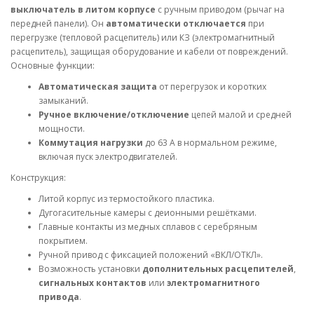
выключатель в литом корпусе
с ручным приводом (рычаг на
передней панели). Он
автоматически отключается
при
перегрузке (тепловой расцепитель) или КЗ (электромагнитный
расцепитель), защищая оборудование и кабели от повреждений.
Основные функции:
Автоматическая защита
от перегрузок и коротких
замыканий.
Ручное включение/отключение
цепей малой и средней
мощности.
Коммутация нагрузки
до 63 А в нормальном режиме,
включая пуск электродвигателей.
Конструкция:
Литой корпус из термостойкого пластика.
Дугогасительные камеры с деионными решётками.
Главные контакты из медных сплавов с серебряным
покрытием.
Ручной привод с фиксацией положений «ВКЛ/ОТКЛ».
Возможность установки
дополнительных расцепителей
,
сигнальных контактов
или
электромагнитного
привода
.