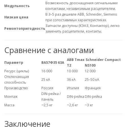
Возможность дооснащения сигнальными
Модульность
контактами, независимым расцепителем.
В 3–5 раз дешевле ABB, Schneider, Siemens
Низкая цена
при сопоставимых характеристиках.
Запчасти доступны (КЭАЗ, Контактор), легко
Ремонтопригодность
заменить расцепители, контакты.
Сравнение с аналогами
ABB Tmax
Schneider Compact
Параметр
ВА57Ф35 63А
T2
NS100
Ресурс (циклы)
16 000
10 000
12 000
Отключающая
25 кА
36 кА
25–50 кА
способность
Производство
Россия
Италия
Франция
DIN-рейка /
Монтаж
DIN-рейка
DIN-рейка
панель
Масса
~2,5 кг
~2,6 кг
~3 кг
Заключение