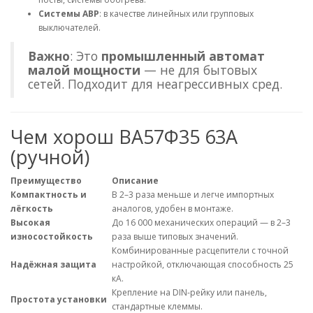
Системы АВР
: в качестве линейных или групповых
выключателей.
Важно
: Это
промышленный автомат
малой мощности
— не для бытовых
сетей. Подходит для неагрессивных сред.
Чем хорош ВА57Ф35 63А
(ручной)
Преимущество
Описание
Компактность и
В 2–3 раза меньше и легче импортных
лёгкость
аналогов, удобен в монтаже.
Высокая
До 16 000 механических операций — в 2–3
износостойкость
раза выше типовых значений.
Комбинированные расцепители с точной
Надёжная защита
настройкой, отключающая способность 25
кА.
Крепление на DIN-рейку или панель,
Простота установки
стандартные клеммы.