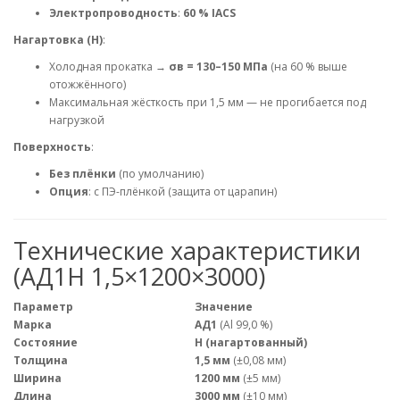
Электропроводность
:
60 % IACS
Нагартовка (Н)
:
Холодная прокатка →
σв = 130–150 МПа
(на 60 % выше
отожжённого)
Максимальная жёсткость при 1,5 мм — не прогибается под
нагрузкой
Поверхность
:
Без плёнки
(по умолчанию)
Опция
: с ПЭ-плёнкой (защита от царапин)
Технические характеристики
(АД1Н 1,5×1200×3000)
Параметр
Значение
Марка
АД1
(Al 99,0 %)
Состояние
Н (нагартованный)
Толщина
1,5 мм
(±0,08 мм)
Ширина
1200 мм
(±5 мм)
Длина
3000 мм
(±10 мм)