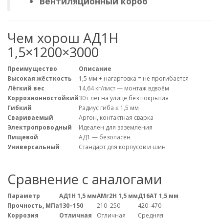
Вентиляционный короб
Чем хорош АД1Н
1,5×1200×3000
Преимущество
Описание
Высокая жёсткость
1,5 мм + нагартовка = не прогибается
Лёгкий вес
14,64 кг/лист — монтаж вдвоём
Коррозионностойкий
30+ лет на улице без покрытия
Гибкий
Радиус гиба ≤ 1,5 мм
Свариваемый
Аргон, контактная сварка
Электропроводный
Идеален для заземления
Пищевой
АД1 — безопасен
Универсальный
Стандарт для корпусов и шин
Сравнение с аналогами
Параметр
АД1Н 1,5 мм
АМг2Н 1,5 мм
Д16АТ 1,5 мм
Прочность, МПа
130–150
210–250
420–470
Коррозия
Отличная
Отличная
Средняя