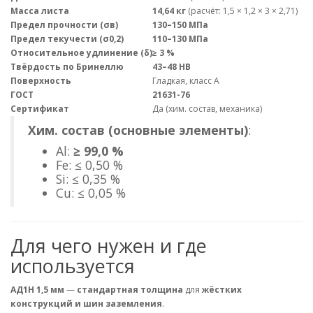
Масса листа
14,64 кг
(расчёт: 1,5 × 1,2 × 3 × 2,71)
Предел прочности (σв)
130–150 МПа
Предел текучести (σ0,2)
110–130 МПа
Относительное удлинение (δ)
≥ 3 %
Твёрдость по Бринеллю
43–48 HB
Поверхность
Гладкая, класс А
ГОСТ
21631-76
Сертификат
Да (хим. состав, механика)
Хим. состав (основные элементы)
:
Al:
≥ 99,0 %
Fe: ≤ 0,50 %
Si: ≤ 0,35 %
Cu: ≤ 0,05 %
Для чего нужен и где
используется
АД1Н 1,5 мм
—
стандартная толщина
для
жёстких
конструкций и шин заземления
.