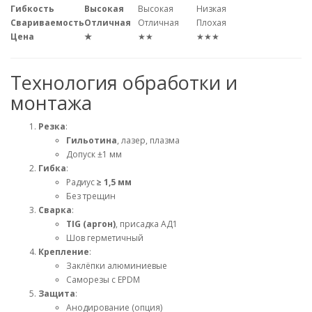
Гибкость
Высокая
Высокая
Низкая
Свариваемость
Отличная
Отличная
Плохая
Цена
★
★★
★★★
Технология обработки и
монтажа
Резка
:
Гильотина
, лазер, плазма
Допуск ±1 мм
Гибка
:
Радиус
≥ 1,5 мм
Без трещин
Сварка
:
TIG (аргон)
, присадка АД1
Шов герметичный
Крепление
:
Заклёпки алюминиевые
Саморезы с EPDM
Защита
:
Анодирование (опция)