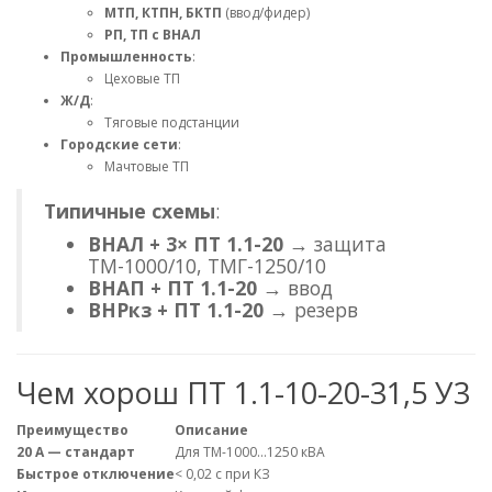
МТП, КТПН, БКТП
(ввод/фидер)
РП, ТП с ВНАЛ
Промышленность
:
Цеховые ТП
Ж/Д
:
Тяговые подстанции
Городские сети
:
Мачтовые ТП
Типичные схемы
:
ВНАЛ + 3× ПТ 1.1-20
→ защита
ТМ-1000/10, ТМГ-1250/10
ВНАП + ПТ 1.1-20
→ ввод
ВНРкз + ПТ 1.1-20
→ резерв
Чем хорош ПТ 1.1-10-20-31,5 У3
Преимущество
Описание
20 А — стандарт
Для ТМ-1000…1250 кВА
Быстрое отключение
< 0,02 с при КЗ