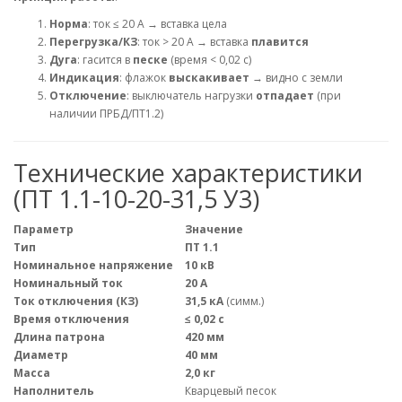
Норма
: ток ≤ 20 А → вставка цела
Перегрузка/КЗ
: ток > 20 А → вставка
плавится
Дуга
: гасится в
песке
(время < 0,02 с)
Индикация
: флажок
выскакивает
→ видно с земли
Отключение
: выключатель нагрузки
отпадает
(при
наличии ПРБД/ПТ1.2)
Технические характеристики
(ПТ 1.1-10-20-31,5 У3)
Параметр
Значение
Тип
ПТ 1.1
Номинальное напряжение
10 кВ
Номинальный ток
20 А
Ток отключения (КЗ)
31,5 кА
(симм.)
Время отключения
≤ 0,02 с
Длина патрона
420 мм
Диаметр
40 мм
Масса
2,0 кг
Наполнитель
Кварцевый песок