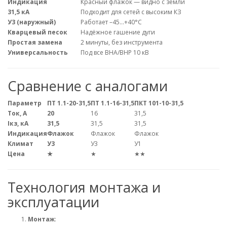
Индикация
Красный флажок — видно с земли
31,5 кА
Подходит для сетей с высоким КЗ
У3 (наружный)
Работает –45…+40°C
Кварцевый песок
Надёжное гашение дуги
Простая замена
2 минуты, без инструмента
Универсальность
Под все ВНА/ВНР 10 кВ
Сравнение с аналогами
Параметр
ПТ 1.1-20-31,5
ПТ 1.1-16-31,5
ПКТ 101-10-31,5
Ток, А
20
16
31,5
Iкз, кА
31,5
31,5
31,5
Индикация
Флажок
Флажок
Флажок
Климат
У3
У3
У1
Цена
★
★
★★
Технология монтажа и
эксплуатации
Монтаж
: