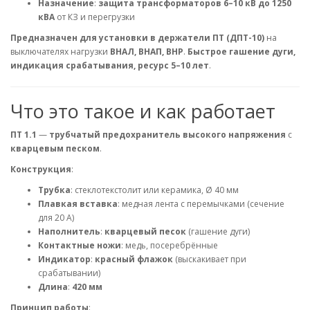
Назначение
:
защита трансформаторов 6–10 кВ до 1250
кВА
от КЗ и перегрузки
Предназначен для установки в держатели ПТ (ДПТ-10)
на
выключателях нагрузки
ВНАЛ, ВНАП, ВНР
.
Быстрое гашение дуги,
индикация срабатывания, ресурс 5–10 лет
.
Что это такое и как работает
ПТ 1.1
—
трубчатый предохранитель высокого напряжения
с
кварцевым песком
.
Конструкция
:
Трубка
: стеклотекстолит или керамика, Ø 40 мм
Плавкая вставка
: медная лента с перемычками (сечение
для 20 А)
Наполнитель
:
кварцевый песок
(гашение дуги)
Контактные ножи
: медь, посеребрённые
Индикатор
:
красный флажок
(выскакивает при
срабатывании)
Длина
:
420 мм
Принцип работы
: