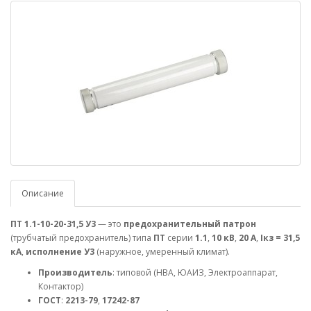
Описание
ПТ 1.1-10-20-31,5 У3
— это
предохранительный патрон
(трубчатый предохранитель) типа
ПТ
серии
1.1
,
10 кВ
,
20 А
,
Iкз = 31,5
кА
,
исполнение У3
(наружное, умеренный климат).
Производитель
: типовой (НВА, ЮАИЗ, Электроаппарат,
Контактор)
ГОСТ
:
2213-79
,
17242-87