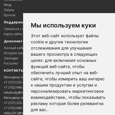
Медь
Латунь
Бронза
Поддержка клиентов
Мы используем куки
Связаться с нами
Карта сайта
Этот веб-сайт использует файлы
Дополнительно
cookie и другие технологии
отслеживания для улучшения
Личный кабинет
История заказов
вашего просмотра в следующих
Закладки
целях:
для включения основных
Рассылка
функций веб-сайта
,
чтобы
КОНТАКТЫ
обеспечить лучший опыт на веб-
Менеджер по цветному металлопрокату
сайте
,
чтобы измерить ваш интерес
+7 (727) 225-45-65
к нашим продуктам и услугам и
+7 (702) 946-20-02
персонализировать маркетинговое
mkalmaty@mail.ru
взаимодействие.
,
чтобы показывать
Менеджер по электротехнической продукции
+7 (727) 225-45-85
рекламу которая более релевантна
+7 (702) 946-33-00
для вас.
.
mkkz2013@mail.ru