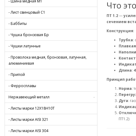
- Шина медная М1
Что это
- Лист свинцовый С1
ПТ 1.2
—
усиле
сечением вст
- Баббиты
Конструкция
:
- Чушка бронзовая Бр
Трубка
:
- Чушки латунные
Плавкая
Наполн
- Проволока медная, бронзовая, латунная,
Контакт
алюминиевая
Индика
Длина
:
4
- Припой
Принцип рабо
- Ферросплавы
Норма
: 
Перегру
Нержавеющий металл
-
Дуга
: га
Индика
- Листы марки 12Х18Н10Т
Отключ
ПТ1.2)
- Листы марки AISI 321
- Листы марки AISI 304