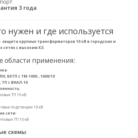
порт
антия 3 года
го нужен и где используется
—
защита крупных трансформаторов 10 кВ в городских и
 сетях с высоким КЗ
.
е области применения:
ика
:
ПН, БКТП с ТМ-1000…1600/10
, ТП с ВНАЛ-10
ленность
:
ховые ТП 10 кВ
говые подстанции 10 кВ
ие сети
:
чтовые ТП 10 кВ
ые схемы
: