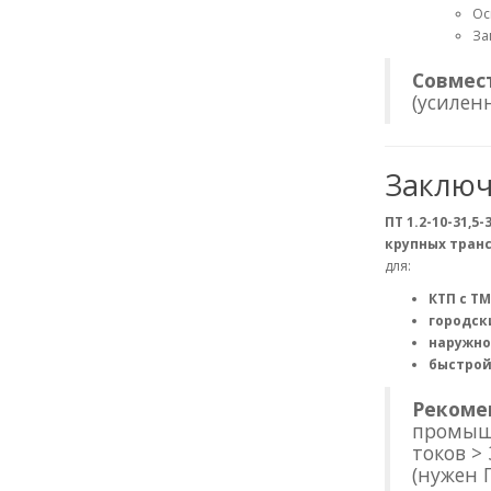
Ос
За
Совмес
(усилен
Заклю
ПТ 1.2-10-31,5-3
крупных транс
для:
КТП с ТМ
городски
наружно
быстрой
Рекоме
промыш
токов > 
(нужен П