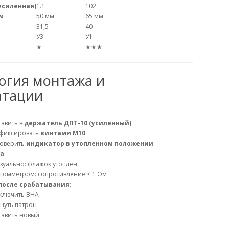
(усиленная)
1.1
102
м
50 мм
65 мм
31,5
40
У3
У1
★
★★★
огия монтажа и
атации
тавить в
держатель ДПТ-10 (усиленный)
фиксировать
винтами М10
оверить
индикатор в утопленном положении
а
:
зуально: флажок утоплен
гомметром: сопротивление < 1 Ом
после срабатывания
:
ключить ВНА
нуть патрон
тавить новый