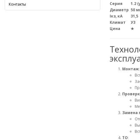
Серия
1.2 
Контакты
Диаметр
50 м
Iкз, кА
31,5
Климат
У3
Цена
★
Технол
эксплу
Монтаж
:
Вс
За
Пр
Проверк
Ви
Ме
Замена 
От
Вы
Вс
ТО
: