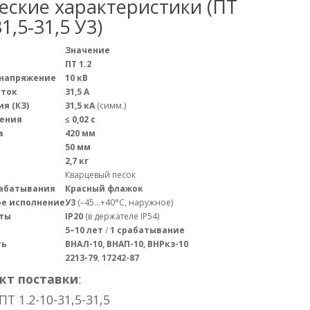
еские характеристики (ПТ
31,5-31,5 У3)
Значение
ПТ 1.2
 напряжение
10 кВ
 ток
31,5 А
я (КЗ)
31,5 кА
(симм.)
ения
≤ 0,02 с
а
420 мм
50 мм
2,7 кг
Кварцевый песок
абатывания
Красный флажок
е исполнение
У3
(–45…+40°C, наружное)
ты
IP20
(в держателе IP54)
5–10 лет
/
1 срабатывание
ть
ВНАЛ-10, ВНАП-10, ВНРкз-10
2213-79
,
17242-87
кт поставки
:
 ПТ 1.2-10-31,5-31,5