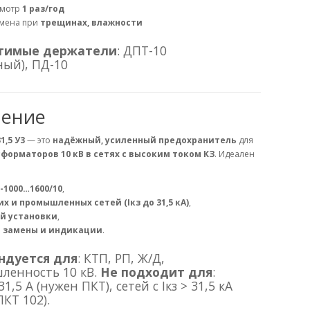
мотр
1 раз/год
мена при
трещинах, влажности
тимые держатели
: ДПТ-10
ный), ПД-10
чение
1,5 У3
— это
надёжный, усиленный предохранитель
для
форматоров 10 кВ в сетях с высоким током КЗ
. Идеален
-1000…1600/10
,
х и промышленных сетей (Iкз до 31,5 кА)
,
й установки
,
 замены и индикации
.
ндуется для
: КТП, РП, Ж/Д,
ленность 10 кВ.
Не подходит для
:
31,5 А (нужен ПКТ), сетей с Iкз > 31,5 кА
КТ 102).