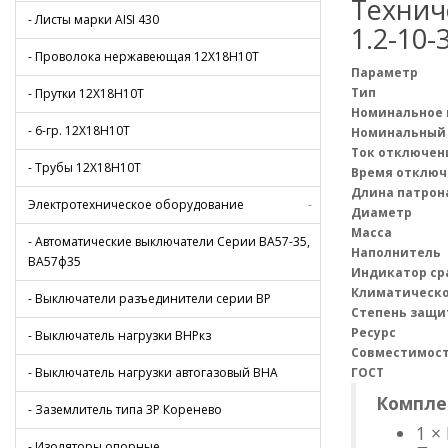
Технич
- Листы марки AISI 430
1.2-10-
- Проволока нержавеющая 12Х18Н10Т
Параметр
Тип
- Прутки 12Х18Н10Т
Номинальное
- 6-гр. 12Х18Н10Т
Номинальный
Ток отключени
- Трубы 12Х18Н10Т
Время отключ
Длина патрон
Электротехническое оборудование
-
Диаметр
Масса
- Автоматические выключатели Серии ВА57-35,
Наполнитель
ВА57ф35
Индикатор ср
Климатическо
- Выключатели разъединители серии ВР
Степень защи
Ресурс
- Выключатель нагрузки ВНРкз
Совместимос
- Выключатель нагрузки автогазовый ВНА
ГОСТ
Компле
- Заземлитель типа 3Р Коренево
1 ×
- Изоляторы опорные