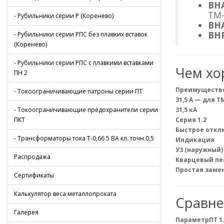
ВНА
ТМ-
- Рубильники серии Р (Коренево)
ВНА
ВНР
- Рубильники серии РПС без плавких вставок
(Коренево)
- Рубильники серии РПС с плавкими вставками
Чем хор
ПН 2
Преимуществ
- Токоограничивающие патроны серии ПТ
31,5 А — для Т
- Токоограничивающие предохранители серии
31,5 кА
ПКТ
Серия 1.2
Быстрое откл
- Трансформаторы тока Т-0,66 5 ВА кл. точн.0,5
Индикация
У3 (наружный)
Распродажа
Кварцевый пе
Простая заме
Сертификаты
Калькулятор веса металлопроката
Сравне
Галерея
Параметр
ПТ 1.