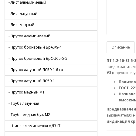
- Лист алюминиевый
- Лист латунный
- Лист медный
- Пруток алюминиевый
- Пруток бронзовый БрАЖ9-4
Описание
- Пруток бронзовый БрОЦС5-5-5
ПТ 1.2-10-31,5-3
предохранитель
- Пруток латунный ЛС59-1 6-гр
У3
(наружное, у
- Пруток латунный ЛС59-1
Произв
ГОСТ
:
22
- Пруток медный М1
Назначе
высоким
- Труба латунная
Предназначен 
- Труба медная бух. М2
выключателях н
индикация сра
- Шина алюминиевая АД31Т