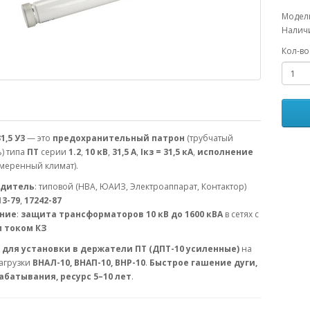
Модель
Наличи
Кол-во
1,5 У3
— это
предохранительный патрон
(трубчатый
) типа
ПТ
серии
1.2
,
10 кВ
,
31,5 А
,
Iкз = 31,5 кА
,
исполнение
меренный климат).
одитель
: типовой (НВА, ЮАИЗ, Электроаппарат, Контактор)
13-79
,
17242-87
ние
:
защита трансформаторов 10 кВ до 1600 кВА
в сетях с
 током КЗ
для установки в держатели ПТ (ДПТ-10 усиленные)
на
агрузки
ВНАЛ-10, ВНАП-10, ВНР-10
.
Быстрое гашение дуги,
батывания, ресурс 5–10 лет
.