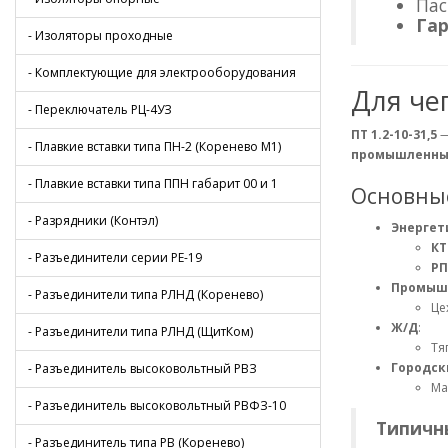
Пас
Гар
- Изоляторы проходные
- Комплектующие для электрооборудования
Для че
- Переключатель РЦ-4УЗ
ПТ 1.2-10-31,5
- Плавкие вставки типа ПН-2 (Коренево М1)
промышленных
- Плавкие вставки типа ППН габарит 00 и 1
Основны
- Разрядники (Контэл)
Энергет
КТ
- Разъединители серии РЕ-19
РП
Промыш
- Разъединители типа РЛНД (Коренево)
Це
Ж/Д
:
- Разъединители типа РЛНД (ЩитКом)
Тя
Городск
- Разъединитель высоковольтный РВЗ
Ма
- Разъединитель высоковольтный РВФЗ-10
Типичн
- Разъединитель типа РВ (Коренево)