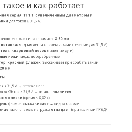
 такое и как работает
нная серия ПТ 1.1
, с
увеличенным диаметром и
авки
для токов ≥ 31,5 А.
 стеклотекстолит или керамика,
Ø 50 мм
 вставка
: медная лента с перемычками (сечение для 31,5 А)
итель
:
кварцевый песок
(гашение дуги)
ные ножи
: медь, посеребрённые
тор
:
красный флажок
(выскакивает при срабатывании)
20 мм
ты
:
ток ≤ 31,5 А → вставка цела
зка/КЗ
: ток > 31,5 А → вставка
плавится
сится в
песке
(время < 0,02 с)
ция
: флажок
выскакивает
→ видно с земли
ение
: выключатель нагрузки
отпадает
(при наличии ПРБД/