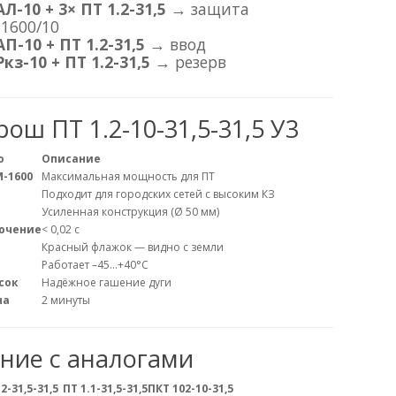
Л-10 + 3× ПТ 1.2-31,5
→ защита
1600/10
П-10 + ПТ 1.2-31,5
→ ввод
кз-10 + ПТ 1.2-31,5
→ резерв
ош ПТ 1.2-10-31,5-31,5 У3
о
Описание
М-1600
Максимальная мощность для ПТ
Подходит для городских сетей с высоким КЗ
Усиленная конструкция (Ø 50 мм)
ючение
< 0,02 с
Красный флажок — видно с земли
Работает –45…+40°C
сок
Надёжное гашение дуги
на
2 минуты
ние с аналогами
2-31,5-31,5
ПТ 1.1-31,5-31,5
ПКТ 102-10-31,5