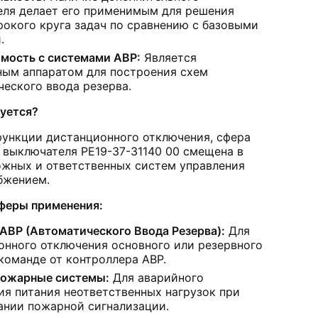
еля делает его применимым для решения
рокого круга задач по сравнению с базовыми
.
мость с системами АВР:
Является
ным аппаратом для построения схем
ческого ввода резерва.
зуется?
функции дистанционного отключения, сфера
 выключателя РЕ19-37-31140 00 смещена в
ожных и ответственных систем управления
бжением.
феры применения:
АВР (Автоматического Ввода Резерва):
Для
онного отключения основного или резервного
команде от контроллера АВР.
ожарные системы:
Для аварийного
ия питания неответственных нагрузок при
ании пожарной сигнализации.