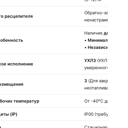
Обратно-зависимая 
го расцепителя
ненастраиваемый
Наличие
дополните
собенность
•
Минимального (Р
•
Независимого (РН
УХЛ3
(УХЛЗ — устар
кое исполнение
умеренного и холод
3
(Для закрытых ота
размещения
неотапливаемых по
бочих температур
От -40°С до +40°С
иты (IP)
IP00 (требует устан
а
Стационарный, на м