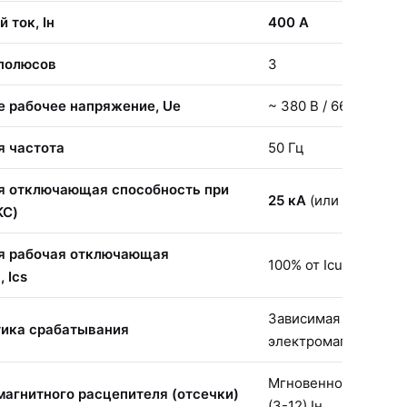
 ток, Iн
400 А
 полюсов
3
 рабочее напряжение, Ue
~ 380 В / 660 В
я частота
50 Гц
я отключающая способность при
25 кА
(или 35 кА дл
КС)
я рабочая отключающая
100% от Icu (25 кА)
 Ics
Зависимая от тока (
тика срабатывания
электромагнитным 
Мгновенного действи
магнитного расцепителя (отсечки)
(3-12) Iн