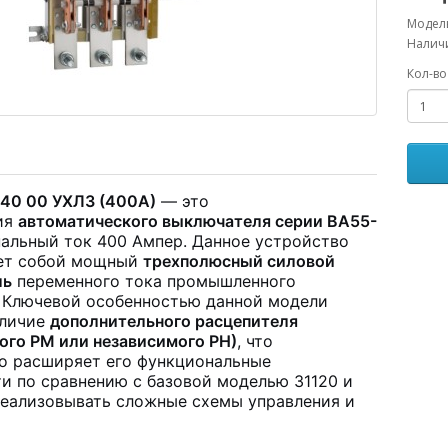
Модель
Наличи
Кол-во
140 00 УХЛЗ (400А)
— это
ия
автоматического выключателя серии ВА55-
альный ток 400 Ампер. Данное устройство
ет собой мощный
трехполюсный силовой
ль
переменного тока промышленного
. Ключевой особенностью данной модели
аличие
дополнительного расцепителя
ого РМ или независимого РН)
, что
о расширяет его функциональные
и по сравнению с базовой моделью 31120 и
реализовывать сложные схемы управления и