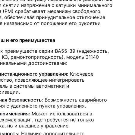
ри снятии напряжения с катушки минимального
я (РМ) срабатывает механизм свободного
я, обеспечивая принудительное отключение
я независимо от положения его рукоятки
ош и его преимущества
х преимуществ серии ВА55-39 (надежность,
 КЗ, ремонтопригодность), модель 31140
никальными достоинствами:
дистанционного управления:
Ключевое
ство, позволяющее интегрировать
ель в системы автоматики и
ризации.
ая безопасность:
Возможность аварийного
я с удаленного пункта управления.
 применения:
Может использоваться в
хемах защит, где требуется не только
а, но и внешнее управление.
льность:
Наличие дополнительного