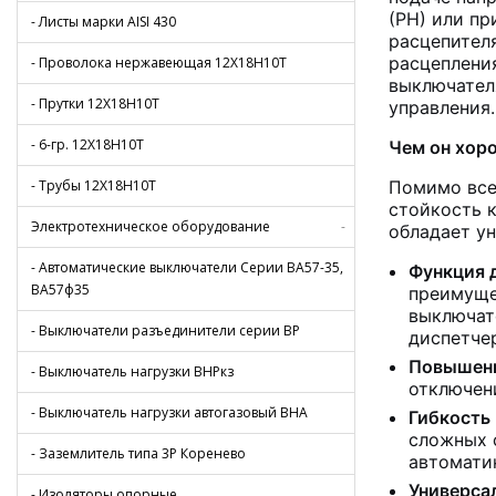
(РН) или п
- Листы марки AISI 430
расцепител
расцеплени
- Проволока нержавеющая 12Х18Н10Т
выключател
- Прутки 12Х18Н10Т
управления.
- 6-гр. 12Х18Н10Т
Чем он хор
- Трубы 12Х18Н10Т
Помимо все
стойкость к
Электротехническое оборудование
-
обладает у
- Автоматические выключатели Серии ВА57-35,
Функция 
ВА57ф35
преимуще
выключат
- Выключатели разъединители серии ВР
диспетче
Повышенн
- Выключатель нагрузки ВНРкз
отключени
- Выключатель нагрузки автогазовый ВНА
Гибкость
сложных с
- Заземлитель типа 3Р Коренево
автоматик
Универса
- Изоляторы опорные