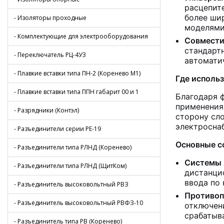
расцепит
более ши
- Изоляторы проходные
моделями
- Комплектующие для электрооборудования
Совмести
стандарт
- Переключатель РЦ-4УЗ
автомати
- Плавкие вставки типа ПН-2 (Коренево М1)
Где исполь
- Плавкие вставки типа ППН габарит 00 и 1
Благодаря 
применения
- Разрядники (Контэл)
сторону сл
электросна
- Разъединители серии РЕ-19
Основные с
- Разъединители типа РЛНД (Коренево)
Системы 
- Разъединители типа РЛНД (ЩитКом)
дистанци
ввода по 
- Разъединитель высоковольтный РВЗ
Противоп
- Разъединитель высоковольтный РВФЗ-10
отключен
срабатыв
- Разъединитель типа РВ (Коренево)