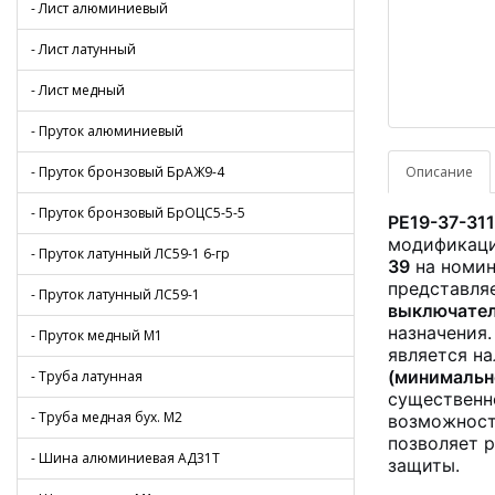
- Лист алюминиевый
- Лист латунный
- Лист медный
- Пруток алюминиевый
- Пруток бронзовый БрАЖ9-4
Описание
- Пруток бронзовый БрОЦС5-5-5
РЕ19-37-31
модификац
- Пруток латунный ЛС59-1 6-гр
39
на номин
представля
- Пруток латунный ЛС59-1
выключате
назначения
- Пруток медный М1
является н
(минимальн
- Труба латунная
существенн
- Труба медная бух. М2
возможност
позволяет 
- Шина алюминиевая АД31Т
защиты.