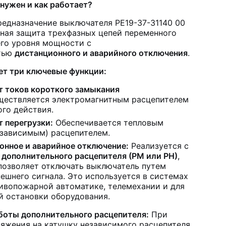
 нужен и как работает?
редназначение выключателя РЕ19-37-31140 00
ная защита трехфазных цепей переменного
его уровня мощности с
тью
дистанционного и аварийного отключения
.
ет три ключевые функции:
т токов короткого замыкания
ествляется электромагнитным расцепителем
ого действия.
 перегрузки:
Обеспечивается тепловым
-зависимым) расцепителем.
онное и аварийное отключение:
Реализуется с
ю
дополнительного расцепителя (РМ или РН)
,
позволяет отключать выключатель путем
ешнего сигнала. Это используется в системах
тивопожарной автоматике, телемехании и для
й остановки оборудования.
боты дополнительного расцепителя:
При
ряжения на катушку независимого расцепителя