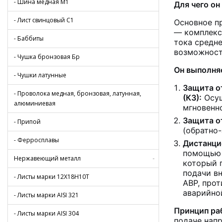
- Шина медная М1
Для чего он
- Лист свинцовый С1
Основное п
— комплекс
- Баббиты
тока средн
возможнос
- Чушка бронзовая Бр
Он выполня
- Чушки латунные
Защита о
- Проволока медная, бронзовая, латунная,
(КЗ):
Осущ
алюминиевая
мгновенн
Защита от
- Припой
(обратно
- Ферросплавы
Дистанци
помощь
Нержавеющий металл
-
который 
подачи вн
- Листы марки 12Х18Н10Т
АВР, про
аварийно
- Листы марки AISI 321
Принцип ра
- Листы марки AISI 304
подаче нап