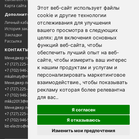
Карта сайта
Этот веб-сайт использует файлы
Дополнительно
cookie и другие технологии
отслеживания для улучшения
Личный кабинет
История заказов
вашего просмотра в следующих
Закладки
целях:
для включения основных
Рассылка
функций веб-сайта
,
чтобы
КОНТАКТЫ
обеспечить лучший опыт на веб-
Менеджер по цветному металлопрокату
сайте
,
чтобы измерить ваш интерес
+7 (727) 225-45-65
к нашим продуктам и услугам и
+7 (702) 946-20-02
персонализировать маркетинговое
Менеджер Надежда
mkalmaty@mail.ru
взаимодействие.
,
чтобы показывать
Менеджер по электротехнической продукции
Здравствуйте! Готова помочь
вам. Напишите мне, если у
+7 (727) 225-45-85
рекламу которая более релевантна
вас появятся вопросы.
+7 (702) 946-33-00
для вас.
.
mkkz2013@mail.ru
Менеджер по нержавеющему металлопрокату
Я согласен
+7 (727) 225-45-75
Я отказываюсь
+7 (702) 946-50-05
ktt-electro@mail.ru
Изменить мои предпочтения